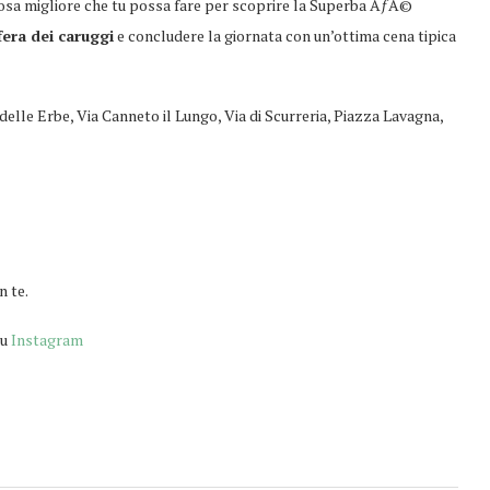
 cosa migliore che tu possa fare per scoprire la Superba ÃƒÂ©
fera dei caruggi
e concludere la giornata con un’ottima cena tipica
 delle Erbe, Via Canneto il Lungo, Via di Scurreria, Piazza Lavagna,
n te.
su
Instagram