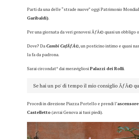
Parti da una delle “strade nuove” oggi Patrimonio Mondi
Garibaldi)
.
Per una giornata da veri genovesi ÃƒÂ© quasi un obbligo 
Dove? Da
Cambi CafÃƒÂ©
, un posticino intimo e quasi n
la fa da padrona.
Sarai circondat* dai meravigliosi
Palazzi dei Rolli
.
Se hai un po' di tempo il mio consiglio ÃƒÂ© qu
Procedi in direzione Piazza Portello e prendi l’
ascensore
Castelletto
(avrai Genova ai tuoi piedi).