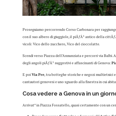
Proseguiamo percorrendo Corso Carbonara per raggiunge
con il suo albero di giuggiole, il piÃƒÂ¹ antico della cittÃ
vicoli: Vico dello zucchero, Vico del cioccolatte.
Scendi verso Piazza dell’Annunziata e percorri via Balbi. A
degli angoli piÃƒÂ¹ suggestivi e affascinanti di Genova:
Pi
E poi
Via Pre
, tra botteghe storiche e negozi multietnici 
cantautori genovesi e uno sguardo alla finestra in cui abit
Cosa vedere a Genova in un giorn
Arrivat* in Piazza Fossatello, quasi certamente con un ce