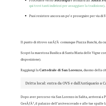
Procedere verso
Sottoripa
e fermarsi all’
Antica Fr
qui trovi tanti indirizzi per assaggiare la tradizione)
.
Puoi resistere ancora un po’ e proseguire per via di 
Il punto di ritrovo sarÃƒÂ comunque Piazza Banchi, da cui
Scopri la maestosa Basilica di Santa Maria delle Vigne con
disposizione).
Raggiungi la
Cattedrale di San Lorenzo
, duomo della ci
Dritta local: entra da OVS e dall'Antiquario a C
Dopo aver percorso via San Lorenzo in Salita, arriverai a 
GesÃƒÂ¹, il palazzo dell’arcivescovado e alle tue spalle l