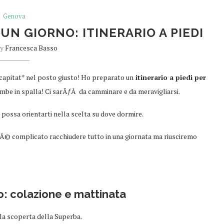
Genova
UN GIORNO: ITINERARIO A PIEDI
by
Francesca Basso
i capitat* nel posto giusto! Ho preparato un
itinerario a piedi per
ambe in spalla! Ci sarÃƒÂ da camminare e da meravigliarsi.
possa orientarti nella scelta su dove dormire.
Â© complicato racchiudere tutto in una giornata ma riusciremo
o: colazione e mattinata
lla scoperta della Superba.