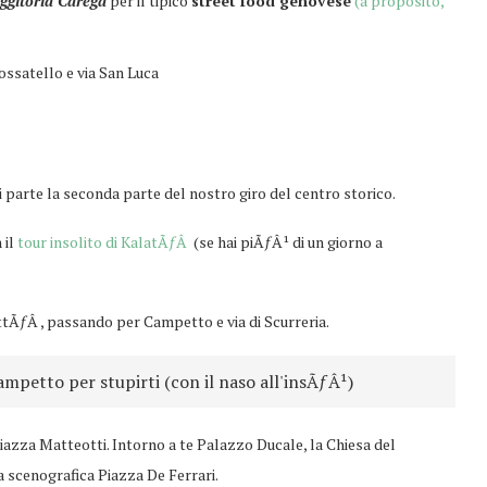
iggitoria Carega
per il tipico
street food genovese
(a proposito,
Fossatello e via San Luca
 parte la seconda parte del nostro giro del centro storico.
 il
tour insolito di KalatÃƒÂ
(se hai piÃƒÂ¹ di un giorno a
ttÃƒÂ , passando per Campetto e via di Scurreria.
ampetto per stupirti (con il naso all'insÃƒÂ¹)
Piazza Matteotti. Intorno a te Palazzo Ducale, la Chiesa del
a scenografica Piazza De Ferrari.