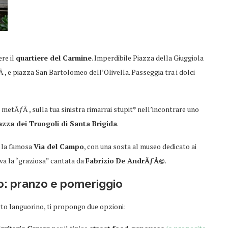
re il
quartiere del Carmine
. Imperdibile Piazza della Giuggiola
ƒÂ , e piazza San Bartolomeo dell’Olivella. Passeggia tra i dolci
 metÃƒÂ , sulla tua sinistra rimarrai stupit* nell’incontrare uno
azza dei Truogoli di Santa Brigida
.
e la famosa
Via del Campo
, con una sosta al museo dedicato ai
ava la “graziosa” cantata da
Fabrizio De AndrÃƒÂ©
.
o: pranzo e pomeriggio
rto languorino, ti propongo due opzioni: