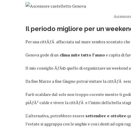
Ascensore
Il periodo migliore per u
n weeken
Per una cittÃƒÂ affacciata sul mare sembra scontato che il 
Genova gode di un
clima mite tutto l’anno
e capita di fa
Il mio consiglio ÃƒÂ© quello di organizzare un weekend 
Da fine Marzo a fine Giugno potrai visitare la cittÃƒÂ sen
Farti scaldare dal sole non troppo cocente mentre ti godi u
piÃƒÂ¹ calde e vivere la cittÃƒÂ e l’inizio della bella stag
L’alternativa, potrebbero essere
settembre e ottobre
qu
l’estate si aggrappa con le unghie e con i denti ad ogni r