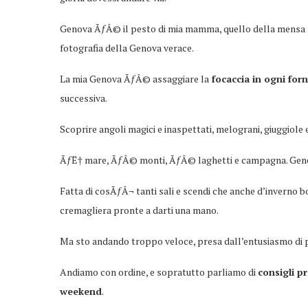
Genova ÃƒÂ© il pesto di mia mamma, quello della mensa 
fotografia della Genova verace.
La mia Genova ÃƒÂ© assaggiare la
focaccia in ogni for
successiva.
Scoprire angoli magici e inaspettati, melograni, giuggiole e
ÃƒË† mare, ÃƒÂ© monti, ÃƒÂ© laghetti e campagna. Genova c
Fatta di cosÃƒÂ¬ tanti sali e scendi che anche d’inverno bo
cremagliera pronte a darti una mano.
Ma sto andando troppo veloce, presa dall’entusiasmo di po
Andiamo con ordine, e sopratutto parliamo di
consigli pr
weekend
.