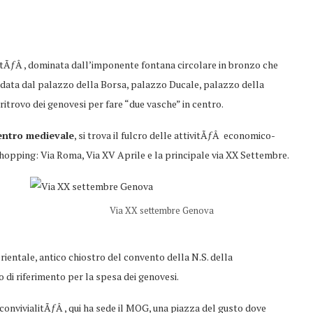
ittÃƒÂ , dominata dall’imponente fontana circolare in bronzo che
condata dal palazzo della Borsa, palazzo Ducale, palazzo della
ritrovo dei genovesi per fare “due vasche” in centro.
centro medievale
, si trova il fulcro delle attivitÃƒÂ economico-
shopping: Via Roma, Via XV Aprile e la principale via XX Settembre.
Via XX settembre Genova
ientale, antico chiostro del convento della N.S. della
di riferimento per la spesa dei genovesi.
onvivialitÃƒÂ , qui ha sede il MOG, una piazza del gusto dove