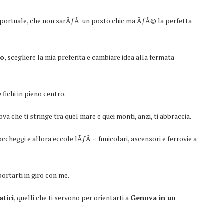
portuale, che non sarÃƒÂ un posto chic ma ÃƒÂ© la perfetta
no
, scegliere la mia preferita e cambiare idea alla fermata
 fichi in pieno centro.
he ti stringe tra quel mare e quei monti, anzi, ti abbraccia.
ccheggi e allora eccole lÃƒÂ¬: funicolari, ascensori e ferrovie a
rtarti in giro con me.
atici
, quelli che ti servono per orientarti a
Genova in un