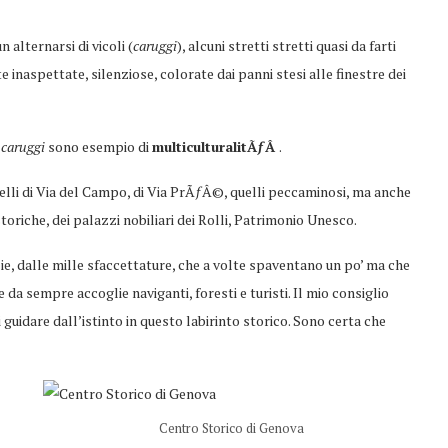
 alternarsi di vicoli (
caruggi
), alcuni stretti stretti quasi da farti
e inaspettate, silenziose, colorate dai panni stesi alle finestre dei
i
caruggi
sono esempio di
multiculturalitÃƒÂ
.
elli di Via del Campo, di Via PrÃƒÂ©, quelli peccaminosi, ma anche
storiche, dei palazzi nobiliari dei Rolli, Patrimonio Unesco.
lie, dalle mille sfaccettature, che a volte spaventano un po’ ma che
he da sempre accoglie naviganti, foresti e turisti. Il mio consiglio
 guidare dall’istinto in questo labirinto storico. Sono certa che
Centro Storico di Genova