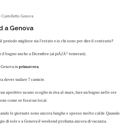
 Castelletto Genova
d a Genova
periodo migliore sia l’estate e io chi sono per dire il contrario?
re il bagno anche a Dicembre (ai piÃƒÂ¹ temerari).
a Genova in
primavera
.
za dover sudare 7 camicie.
n aperitivo su uno scoglio in riva al mare, fare un bagno nelle ore
ione come se fossi un local.
ando le giornate sono ancora lunghe e spesso molto calde. Quando
aggio di sole e a Genova il weekend profuma ancora di vacanza.