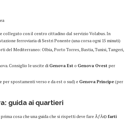
rea
collegato con il centro cittadino dal servizio Volabus. In
tazione ferroviaria di Sestri Ponente (una corsa ogni 15 minuti)
ti del Mediterraneo: Olbia, Porto Torres, Bastia, Tunisi, Tangeri,
ova. Consiglio le uscite di
Genova Est
o
Genova Ovest
per
e per spostamenti verso e da est o sud) e
Genova Principe
(per
: guida ai quartieri
a prima cosa che una guida che si rispetti deve fare ÃƒÂ©
farti