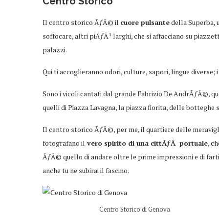
Centro Storico
Il centro storico ÃƒÂ© il
cuore pulsante
della Superba, un
soffocare, altri piÃƒÂ¹ larghi, che si affacciano su piazzett
palazzi.
Qui ti accoglieranno odori, culture, sapori, lingue diverse; 
Sono i vicoli cantati dal grande Fabrizio De AndrÃƒÂ©, qu
quelli di Piazza Lavagna, la piazza fiorita, delle botteghe 
Il centro storico ÃƒÂ©, per me, il quartiere delle meravig
fotografano il
vero spirito di una cittÃƒÂ portuale
, c
ÃƒÂ© quello di andare oltre le prime impressioni e di farti
anche tu ne subirai il fascino.
Centro Storico di Genova