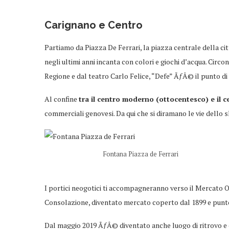
Carignano
e Centro
Partiamo da Piazza De Ferrari, la piazza centrale della c
negli ultimi anni incanta con colori e giochi d’acqua. Cir
Regione e dal teatro Carlo Felice, “Defe” ÃƒÂ© il punto di 
Al confine
tra il centro moderno (ottocentesco) e il 
commerciali genovesi. Da qui che si diramano le vie dello 
Fontana Piazza de Ferrari
I portici neogotici ti accompagneranno verso il Mercato Or
Consolazione, diventato mercato coperto dal 1899 e punto 
Dal maggio 2019 ÃƒÂ© diventato anche luogo di ritrovo e c