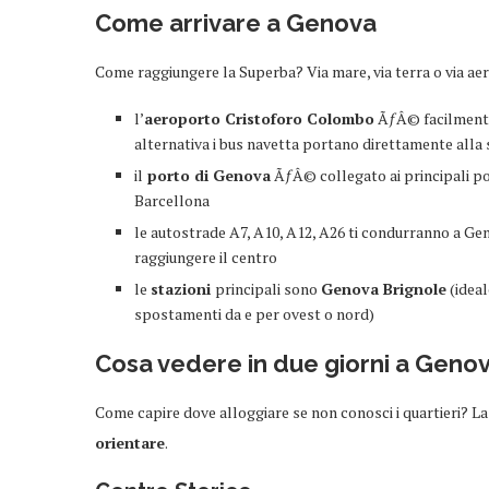
Come arrivare a Genova
Come raggiungere la Superba? Via mare, via terra o via ae
l’
aeroporto Cristoforo Colombo
ÃƒÂ© facilmente 
alternativa i bus navetta portano direttamente alla s
il
porto di Genova
ÃƒÂ© collegato ai principali por
Barcellona
le autostrade A7, A10, A12, A26 ti condurranno a Gen
raggiungere il centro
le
stazioni
principali sono
Genova Brignole
(ideal
spostamenti da e per ovest o nord)
Cosa vedere in due giorni a Genova
Come capire dove alloggiare se non conosci i quartieri? L
orientare
.