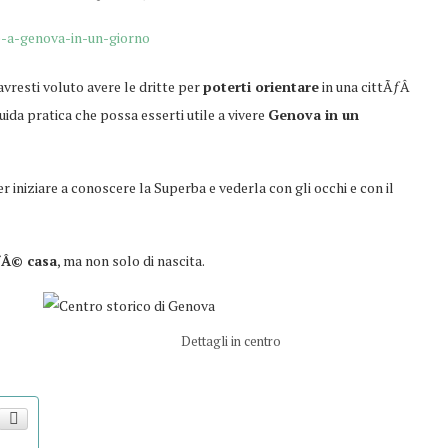
vresti voluto avere le dritte per
poterti orientare
in una cittÃƒÂ
da pratica che possa esserti utile a vivere
Genova in un
er iniziare a conoscere la Superba e vederla con gli occhi e con il
Â© casa
, ma non solo di nascita.
Dettagli in centro