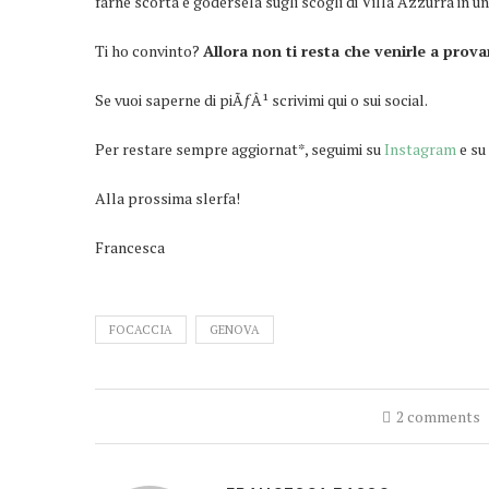
farne scorta e godersela sugli scogli di Villa Azzurra in u
Ti ho convinto?
Allora non ti resta che venirle a prova
Se vuoi saperne di piÃƒÂ¹ scrivimi qui o sui social.
Per restare sempre aggiornat*, seguimi su
Instagram
e su
Alla prossima slerfa!
Francesca
FOCACCIA
GENOVA
2 comments