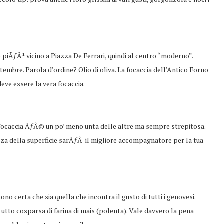
o piÃƒÂ¹ vicino a Piazza De Ferrari, quindi al centro “moderno”.
mbre. Parola d’ordine? Olio di oliva. La focaccia dell’Antico Forno
ve essere la vera focaccia.
 focaccia ÃƒÂ© un po’ meno unta delle altre ma sempre strepitosa.
zza della superficie sarÃƒÂ il migliore accompagnatore per la tua
o certa che sia quella che incontra il gusto di tutti i genovesi.
tto cosparsa di farina di mais (polenta). Vale davvero la pena