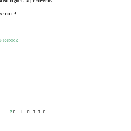
na calda giornata primaverile.
re tutte!
Facebook.
0