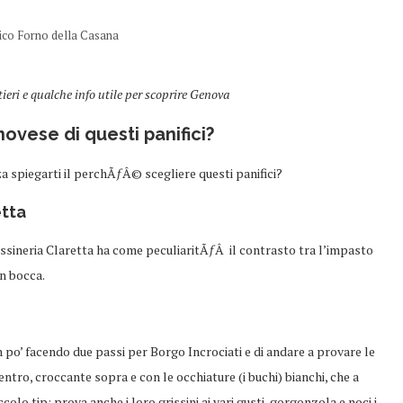
ico Forno della Casana
tieri e qualche info utile per scoprire Genova
vese di questi panifici?
a spiegarti il perchÃƒÂ© scegliere questi panifici?
etta
rissineria Claretta ha come peculiaritÃƒÂ il contrasto tra l’impasto
in bocca.
un po’ facendo due passi per Borgo Incrociati e di andare a provare le
entro, croccante sopra e con le occhiature (i buchi) bianchi, che a
lo tip: prova anche i loro grissini ai vari gusti, gorgonzola e noci i