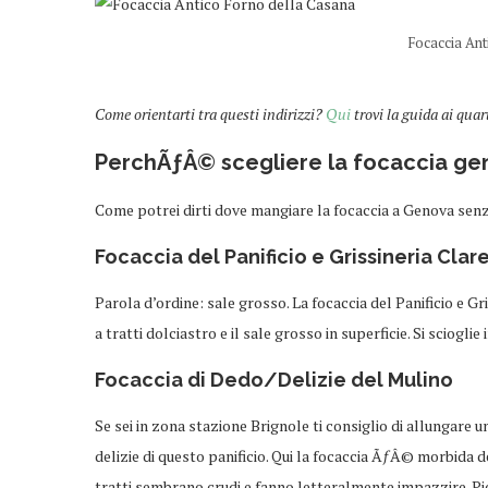
Focaccia Ant
Come orientarti tra questi indirizzi?
Qui
trovi la guida ai quar
PerchÃƒÂ© scegliere la focaccia geno
Come potrei dirti dove mangiare la focaccia a Genova senz
Focaccia del
Panificio e Grissineria Clar
Parola d’ordine: sale grosso. La focaccia del Panificio e G
a tratti dolciastro e il sale grosso in superficie. Si scioglie 
Focaccia di Dedo/Delizie del Mulino
Se sei in zona stazione Brignole ti consiglio di allungare 
delizie di questo panificio. Qui la focaccia ÃƒÂ© morbida d
tratti sembrano crudi e fanno letteralmente impazzire. Picco