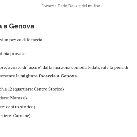
Focaccia Dedo Delizie del mulino
ia a Genova
 un pezzo di focaccia.
 abbia provato.
pre, a costo di “uscire” dalla mia zona comoda. Fidati, vale la pena di
ecretare la
migliore focaccia a Genova
.
chia 12 (quartiere: Centro Storico)
tiere: Marassi)
ere: centro storico)
artiere: Carmine)