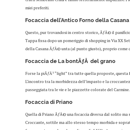
miei preferiti.
Focaccia dell’Antico Forno della Casana
Questo, pur trovandosi in centro storico, ÃƒÂ© il panifici
Tappa fissa dopo un pomeriggio di shopping in Via XX Sette
della Casana ÃƒÂ© unta (al punto giusto), proprio come de
Focaccia de La bontÃƒÂ del grano
Forse la piÃƒÂ¹ “light” tra tutte quella proposte, questa
L’incontro tra la morbidezza dell’impasto e la croccante
passeggiata tra le vie e le piazzette colorate del Carmine.
Focaccia di Priano
Quella di Priano ÃƒÂ© una focaccia diversa dal solito ma son
Croccante, sottile ma allo stesso tempo morbida e sopratu