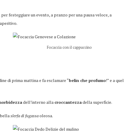
er festeggiare un evento, a pranzo per una pausa veloce, a
aperitivo.
Focaccia con il cappuccino
dine di prima mattina e fa esclamare “
belin che profumo
!” e a quel
morbidezza
dell’interno alla
croccantezza
della superficie.
 bella
slerfa di fugassa
oleosa.