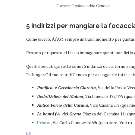
Focaccia Postavecchia Genova
5 indirizzi per mangiare la focacc
Come dicevo, ÃƒÂ© sempre un buon momento per gustarsi
Proprio per questo, ti lascio immaginare quanti panifici io
Quelli elencati qui sotto sono i 5 indirizzi da cui torno sem
“allungare” il tuo tour di Genova per assaggiarle tutte e d
Panificio e Grissineria Claretta
, Via della Posta Vec
Dedo/Delizie del Mulino
, Via Canevari 177/179 (quar
Antico Forno della Casana
, Vico Casana 17r (quarti
Le bontÃƒÂ del Grano
, Piazza del Carmine 11r (qu
Priano
, Via Carlo Camozzini 69r (quartiere: Voltri)